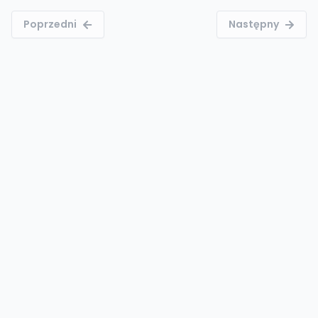
Poprzedni
Następny