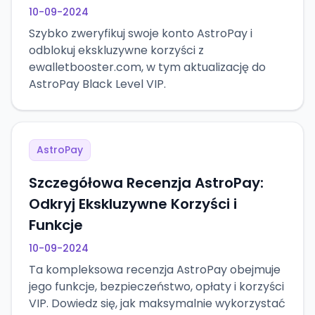
10-09-2024
Szybko zweryfikuj swoje konto AstroPay i
odblokuj ekskluzywne korzyści z
ewalletbooster.com, w tym aktualizację do
AstroPay Black Level VIP.
AstroPay
Szczegółowa Recenzja AstroPay:
Odkryj Ekskluzywne Korzyści i
Funkcje
10-09-2024
Ta kompleksowa recenzja AstroPay obejmuje
jego funkcje, bezpieczeństwo, opłaty i korzyści
VIP. Dowiedz się, jak maksymalnie wykorzystać