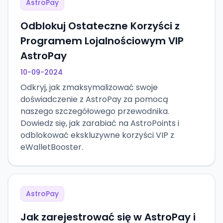
AstroPay
Odblokuj Ostateczne Korzyści z
Programem Lojalnościowym VIP
AstroPay
10-09-2024
Odkryj, jak zmaksymalizować swoje
doświadczenie z AstroPay za pomocą
naszego szczegółowego przewodnika.
Dowiedz się, jak zarabiać na AstroPoints i
odblokować ekskluzywne korzyści VIP z
eWalletBooster.
AstroPay
Jak zarejestrować się w AstroPay i