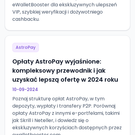
eWalletBooster dla ekskluzywnych ulepszeń
VIP, szybkiej weryfikacji i dożywotniego
cashbacku.
AstroPay
Opłaty AstroPay wyjaśnione:
kompleksowy przewodnik i jak
uzyskać lepszą ofertę w 2024 roku
10-09-2024
Poznaj strukturę opłat AstroPay, w tym
depozyty, wypłaty i transfery P2P. Porównaj
opłaty AstroPay z innymi e-portfelami, takimi
jak Skrill i Neteller, i dowiedz się o
ekskluzywnych korzyściach dostępnych przez
ewalletbooster.com.