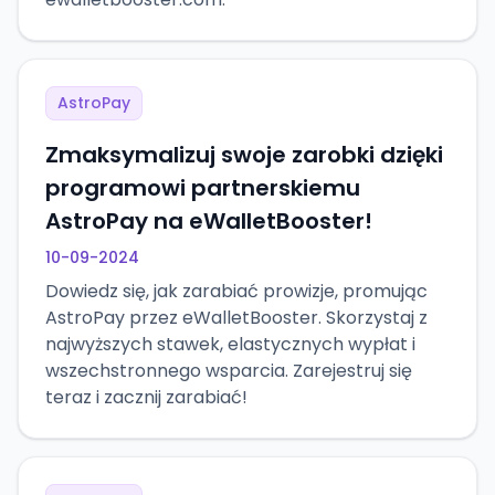
AstroPay
Zmaksymalizuj swoje zarobki dzięki
programowi partnerskiemu
AstroPay na eWalletBooster!
10-09-2024
Dowiedz się, jak zarabiać prowizje, promując
AstroPay przez eWalletBooster. Skorzystaj z
najwyższych stawek, elastycznych wypłat i
wszechstronnego wsparcia. Zarejestruj się
teraz i zacznij zarabiać!