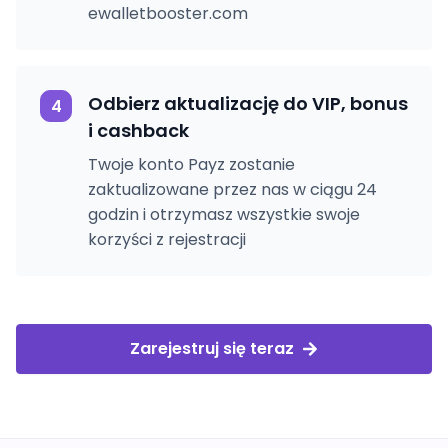
ewalletbooster.com
Odbierz aktualizację do VIP, bonus
4
i cashback
Twoje konto Payz zostanie
zaktualizowane przez nas w ciągu 24
godzin i otrzymasz wszystkie swoje
korzyści z rejestracji
Zarejestruj się teraz