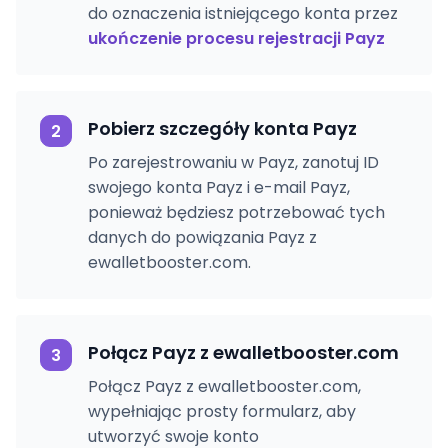
do oznaczenia istniejącego konta przez
ukończenie procesu rejestracji Payz
Pobierz szczegóły konta Payz
2
Po zarejestrowaniu w Payz, zanotuj ID
swojego konta Payz i e-mail Payz,
ponieważ będziesz potrzebować tych
danych do powiązania Payz z
ewalletbooster.com.
Połącz Payz z ewalletbooster.com
3
Połącz Payz z ewalletbooster.com,
wypełniając prosty formularz, aby
utworzyć swoje konto