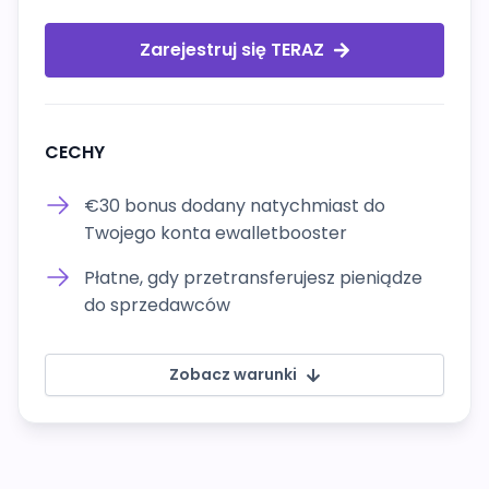
Zarejestruj się TERAZ
CECHY
€30 bonus dodany natychmiast do
Twojego konta ewalletbooster
Płatne, gdy przetransferujesz pieniądze
do sprzedawców
Zobacz warunki