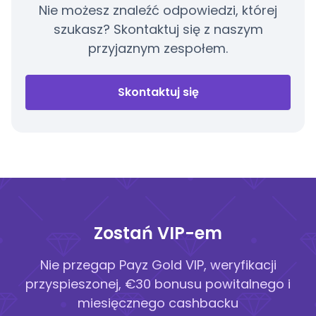
Nie możesz znaleźć odpowiedzi, której
szukasz? Skontaktuj się z naszym
przyjaznym zespołem.
Skontaktuj się
Zostań VIP-em
Nie przegap Payz Gold VIP, weryfikacji
przyspieszonej, €30 bonusu powitalnego i
miesięcznego cashbacku