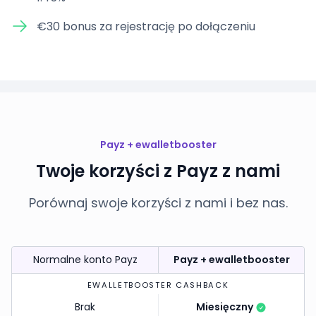
€30 bonus za rejestrację po dołączeniu
Payz + ewalletbooster
Twoje korzyści z Payz z nami
Porównaj swoje korzyści z nami i bez nas.
Normalne konto Payz
Payz + ewalletbooster
EWALLETBOOSTER CASHBACK
Brak
Miesięczny