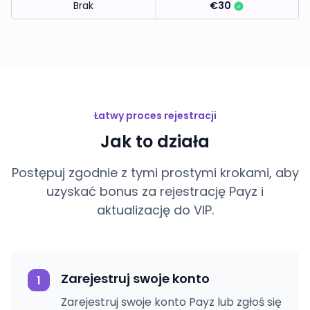
Brak
€30
Łatwy proces rejestracji
Jak to działa
Postępuj zgodnie z tymi prostymi krokami, aby
uzyskać bonus za rejestrację Payz i
aktualizację do VIP.
Zarejestruj swoje konto
1
Zarejestruj swoje konto Payz lub zgłoś się