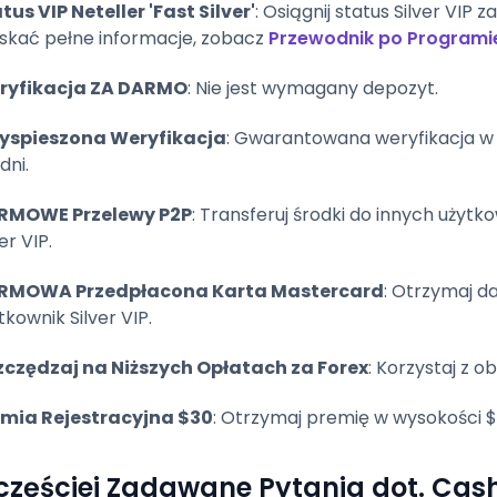
tus VIP Neteller 'Fast Silver'
: Osiągnij status Silver VIP
skać pełne informacje, zobacz
Przewodnik po Programie 
ryfikacja ZA DARMO
: Nie jest wymagany depozyt.
zyspieszona Weryfikacja
: Gwarantowana weryfikacja w
dni.
RMOWE Przelewy P2P
: Transferuj środki do innych użyt
er VIP.
RMOWA Przedpłacona Karta Mastercard
: Otrzymaj 
tkownik Silver VIP.
czędzaj na Niższych Opłatach za Forex
: Korzystaj z o
emia Rejestracyjna $30
: Otrzymaj premię w wysokości $
częściej Zadawane Pytania dot. Cash