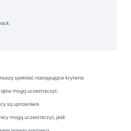
back.
muszą spełniać następujące kryteria:
krajów mogą uczestniczyć.
cy są uprawnieni.
nicy mogą uczestniczyć, jeśli:
ctwem innego partnera.