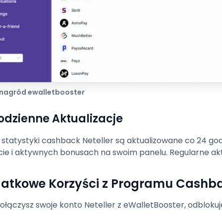
 nagród ewalletbooster
Codzienne Aktualizacje
 statystyki cashback Neteller są aktualizowane co 24 go
cie i aktywnych bonusach na swoim panelu. Regularne aktua
atkowe Korzyści z Programu Cashba
ołączysz swoje konto Neteller z eWalletBooster, odbloku