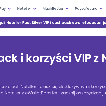
Pay
Neteller
MuchBetter
Paysafecard
dź Neteller Fast Silver VIP i cashback ewalletbooster ju
k i korzyści VIP z N
sakcjach Neteller i ciesz się ekskluzywnymi korzyś
 Neteller z eWalletBooster i zacznij oszczędzać już