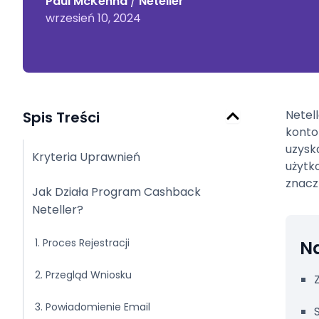
Paul McKenna
/
Neteller
wrzesień 10, 2024
Netel
Spis Treści
konto
uzysk
Kryteria Uprawnień
użytk
znacz
Jak Działa Program Cashback
Neteller?
1. Proces Rejestracji
Na
2. Przegląd Wniosku
3. Powiadomienie Email