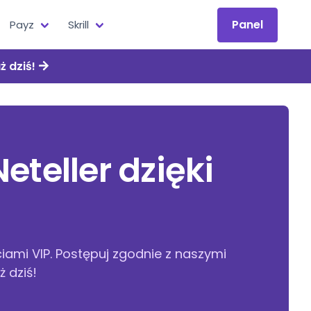
Panel
Payz
Skrill
ż dziś!
eteller dzięki
ciami VIP. Postępuj zgodnie z naszymi
 dziś!