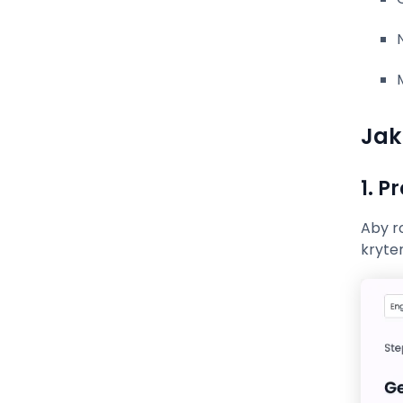
Co to jest przyspieszony proces
weryfikacji?
Czy są jakieś limity na przelewy P2P?
Jak
Jak mogę skontaktować się z obsługą
klienta?
1. P
Aby ro
kryte