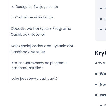
4. Dostęp do Twojego Konta
5. Codzienne Aktualizacje
Dodatkowe Korzyści z Programu
Cashback Neteller
Najczęściej Zadawane Pytania dot.
Kry
Cashback Neteller
Aby w
Kto jest uprawniony do programu
cashback Neteller?
Ws
Jaka jest stawka cashback?
No
Jak często aktualizowane są statystyki
cashback?
Ist
Jakie są dostępne metody wypłaty?