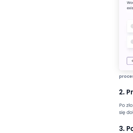
proces
2. 
Po zł
się d
3. 