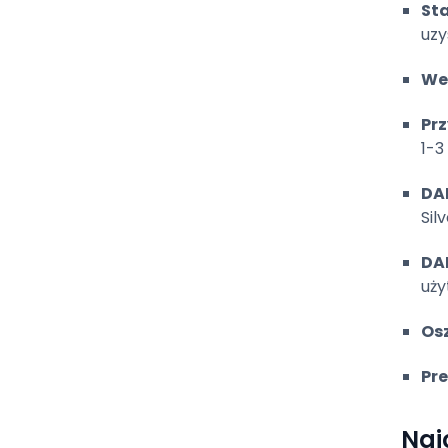
Sta
uzy
We
Pr
1-3 
DA
Silv
DA
uży
Osz
Pr
Naj