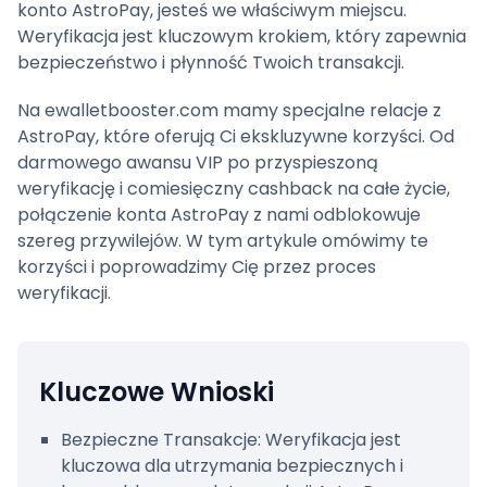
konto AstroPay, jesteś we właściwym miejscu.
Weryfikacja jest kluczowym krokiem, który zapewnia
Krok 3: Prześlij informacje osobiste
bezpieczeństwo i płynność Twoich transakcji.
Krok 4: Prześlij wymagane dokumenty
Na ewalletbooster.com mamy specjalne relacje z
AstroPay, które oferują Ci ekskluzywne korzyści. Od
Krok 5: Zakończ weryfikację selfie
darmowego awansu VIP po przyspieszoną
Krok 6: Prześlij i czekaj
weryfikację i comiesięczny cashback na całe życie,
połączenie konta AstroPay z nami odblokowuje
Krok 7: Ciesz się korzyściami
szereg przywilejów. W tym artykule omówimy te
korzyści i poprowadzimy Cię przez proces
Typowe problemy podczas procesu
weryfikacji.
weryfikacji
Często zadawane pytania
dotyczące weryfikacji
Kluczowe Wnioski
Dlaczego muszę zweryfikować swoje
Bezpieczne Transakcje: Weryfikacja jest
konto AstroPay?
kluczowa dla utrzymania bezpiecznych i