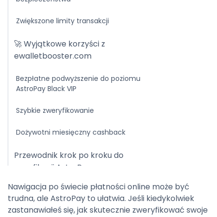
Zwiększone limity transakcji
🚀 Wyjątkowe korzyści z
ewalletbooster.com
Bezpłatne podwyższenie do poziomu
AstroPay Black VIP
Szybkie zweryfikowanie
Dożywotni miesięczny cashback
Przewodnik krok po kroku do
weryfikacji AstroPay
Nawigacja po świecie płatności online może być
Krok 1: Zarejestruj swoje konto
trudna, ale AstroPay to ułatwia. Jeśli kiedykolwiek
zastanawiałeś się, jak skutecznie zweryfikować swoje
Krok 2: Dostęp do sekcji weryfikacji