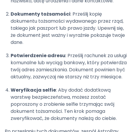
nazwisko, datę urodzenia i dane kontaktowe.
Dokumenty tożsamości
: Prześlij kopię
dokumentu tożsamości wydawanego przez rząd,
takiego jak paszport lub prawo jazdy. Upewnij się,
że dokument jest ważny i wyraźnie pokazuje twoje
dane.
Potwierdzenie adresu
: Prześlij rachunek za usługi
komunalne lub wyciąg bankowy, który potwierdza
twój adres zamieszkania. Dokument powinien być
aktualny, zazwyczaj nie starszy niż trzy miesiące.
Weryfikacja selfie
: Aby dodać dodatkową
warstwę bezpieczeństwa, możesz zostać
poproszony o zrobienie selfie trzymając swój
dokument tożsamości. Ten krok pomaga
zweryfikować, że dokumenty należą do ciebie.
Po przesłaniu tych dokumentów, zespół AstroPay