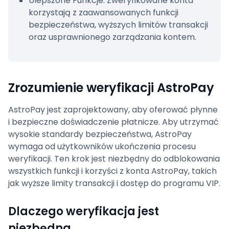
Ulepszone Funkcje: Zweryfikowane konta
Czy mogę otrzymywać pieniądze bez
korzystają z zaawansowanych funkcji
weryfikacji mojego konta AstroPay?
bezpieczeństwa, wyższych limitów transakcji
oraz usprawnionego zarządzania kontem.
Czy mogę wysyłać pieniądze bez
weryfikacji mojego konta AstroPay?
Jakie są korzyści z połączenia mojego
konta AstroPay z ewalletbooster.com?
Zrozumienie weryfikacji AstroPay
Podsumowanie
AstroPay jest zaprojektowany, aby oferować płynne
i bezpieczne doświadczenie płatnicze. Aby utrzymać
wysokie standardy bezpieczeństwa, AstroPay
wymaga od użytkowników ukończenia procesu
weryfikacji. Ten krok jest niezbędny do odblokowania
wszystkich funkcji i korzyści z konta AstroPay, takich
jak wyższe limity transakcji i dostęp do programu VIP.
Dlaczego weryfikacja jest
niezbędna