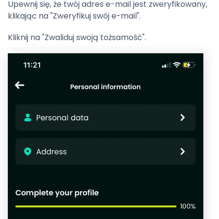
Upewnij się, że twój adres e-mail jest zweryfikowany,
klikając na "Zweryfikuj swój e-mail".
Kliknij na "Zwaliduj swoją tożsamość".