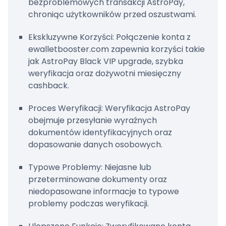
bezproblemowych transakcji AstroPay,
Jak mogę rozpocząć proces
chroniąc użytkowników przed oszustwami.
weryfikacji?
Ekskluzywne Korzyści: Połączenie konta z
Ile trwa proces weryfikacji?
ewalletbooster.com zapewnia korzyści takie
jak AstroPay Black VIP upgrade, szybka
Jakie dokumenty są wymagane do
weryfikacja oraz dożywotni miesięczny
weryfikacji?
cashback.
Dlaczego moje dokumenty
Proces Weryfikacji: Weryfikacja AstroPay
weryfikacyjne zostały odrzucone?
obejmuje przesyłanie wyraźnych
Czy muszę zweryfikować moje konto
dokumentów identyfikacyjnych oraz
AstroPay?
dopasowanie danych osobowych.
Czy mogę korzystać z AstroPay bez
Typowe Problemy: Niejasne lub
weryfikacji konta?
przeterminowane dokumenty oraz
niedopasowane informacje to typowe
Czy mogę wypłacać z AstroPay bez
problemy podczas weryfikacji.
weryfikacji?