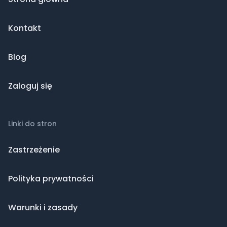
Kontakt
Blog
Zaloguj się
Linki do stron
Zastrzeżenie
Polityka prywatności
Warunki i zasady