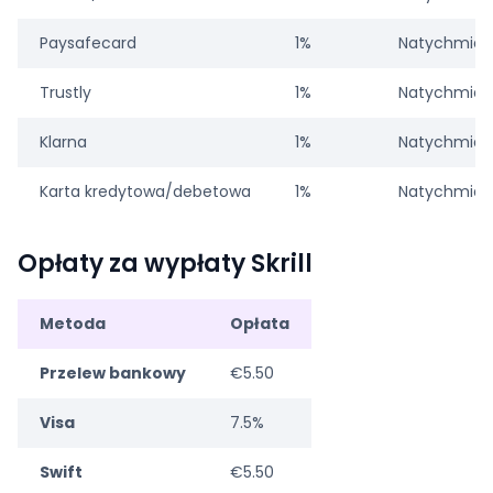
Paysafecard
1%
Natychmias
Trustly
1%
Natychmias
Klarna
1%
Natychmias
Karta kredytowa/debetowa
1%
Natychmias
Opłaty za wypłaty Skrill
Metoda
Opłata
Przelew bankowy
€5.50
Visa
7.5%
Swift
€5.50