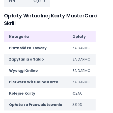
PLN
23,000
Opłaty Wirtualnej Karty MasterCard
Skrill
Kategoria
Opłaty
Płatność za Towary
ZA DARMO
Zapytania o Saldo
ZA DARMO
Wyciągi Online
ZA DARMO
Pierwsza Wirtualna Karta
ZA DARMO
Kolejne Karty
€2.50
Opłata za Przewalutowanie
3.99%