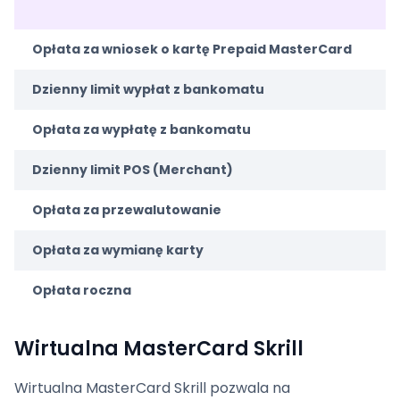
N
Opłata za wniosek o kartę Prepaid MasterCard
€
Dzienny limit wypłat z bankomatu
€
Opłata za wypłatę z bankomatu
1,
Dzienny limit POS (Merchant)
€
Opłata za przewalutowanie
3
Opłata za wymianę karty
€
Opłata roczna
€
Wirtualna MasterCard Skrill
Wirtualna MasterCard Skrill pozwala na