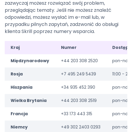
zazwyczaj możesz rozwiązać swój problem,
przeglądając tematy. Jeśli nie możesz znaleźć
odpowiedzi, możesz wysłać im e-mail lub, w
przypadku pilnych zapytań, zadzwonić do obsługi
klienta Skrill poprzez numery wsparcia.
Kraj
Numer
Dostępn
Międzynarodowy
+44 203 308 2520
pon-ndz 
Rosja
+7 495 249 5439
11:00 - 2
Hiszpania
+34 935 452 390
pon-ndz 9
Wielka Brytania
+44 203 308 2519
pon-ndz 8
Francja
+33 173 443 315
pon-ndz 9
Niemcy
+49 302 2403 0293
pon-ndz 9