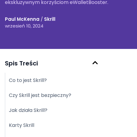
ekskluzywnym korzyściom eWalletBooster.
Paul McKenna
/
Skrill
wrzesień 10, 2024
Spis Treści
Co to jest Skrill?
Czy Skrill jest bezpieczny?
Jak działa Skrill?
Karty Skrill