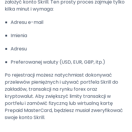
założyć konto Skrill. Ten prosty proces zajmuje tylko
kilka minut i wymaga:
Adresu e-mail
Imienia
Adresu
Preferowanej waluty (USD, EUR, GBP, itp.)
Po rejestracji możesz natychmiast dokonywać
przelewów pieniężnych i używać portfela Skrill do
zakładów, transakcji na rynku forex oraz
kryptowalut. Aby zwiększyć limity transakcji w
portfelu i zamówić fizyczną lub wirtualną kartę
Prepaid MasterCard, będziesz musiał zweryfikować
swoje konto Skrill.