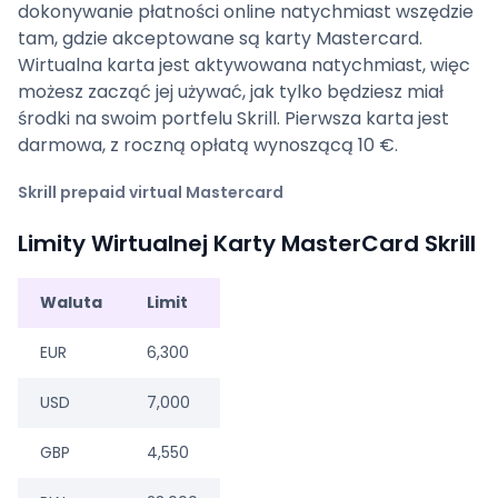
dokonywanie płatności online natychmiast wszędzie
tam, gdzie akceptowane są karty Mastercard.
Wirtualna karta jest aktywowana natychmiast, więc
możesz zacząć jej używać, jak tylko będziesz miał
środki na swoim portfelu Skrill. Pierwsza karta jest
darmowa, z roczną opłatą wynoszącą 10 €.
Skrill prepaid virtual Mastercard
Limity Wirtualnej Karty MasterCard Skrill
Waluta
Limit
EUR
6,300
USD
7,000
GBP
4,550