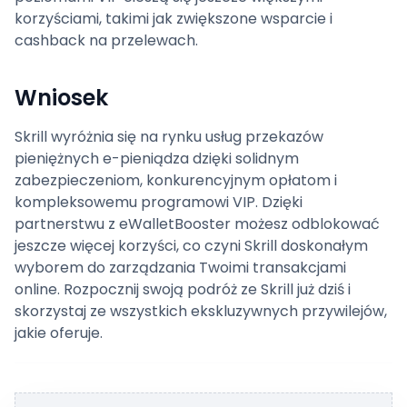
korzyściami, takimi jak zwiększone wsparcie i
cashback na przelewach.
Wniosek
Skrill wyróżnia się na rynku usług przekazów
pieniężnych e-pieniądza dzięki solidnym
zabezpieczeniom, konkurencyjnym opłatom i
kompleksowemu programowi VIP. Dzięki
partnerstwu z eWalletBooster możesz odblokować
jeszcze więcej korzyści, co czyni Skrill doskonałym
wyborem do zarządzania Twoimi transakcjami
online. Rozpocznij swoją podróż ze Skrill już dziś i
skorzystaj ze wszystkich ekskluzywnych przywilejów,
jakie oferuje.