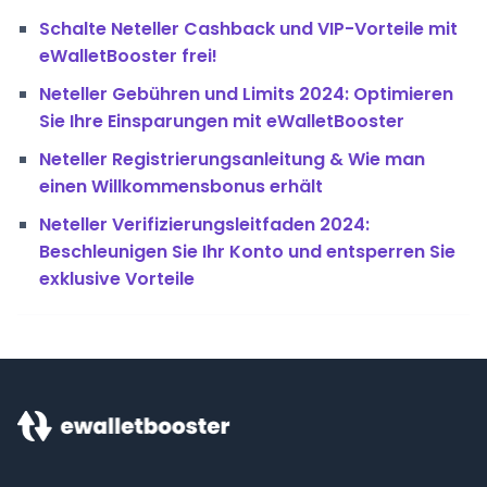
Schalte Neteller Cashback und VIP-Vorteile mit
eWalletBooster frei!
Neteller Gebühren und Limits 2024: Optimieren
Sie Ihre Einsparungen mit eWalletBooster
Neteller Registrierungsanleitung & Wie man
einen Willkommensbonus erhält
Neteller Verifizierungsleitfaden 2024:
Beschleunigen Sie Ihr Konto und entsperren Sie
exklusive Vorteile