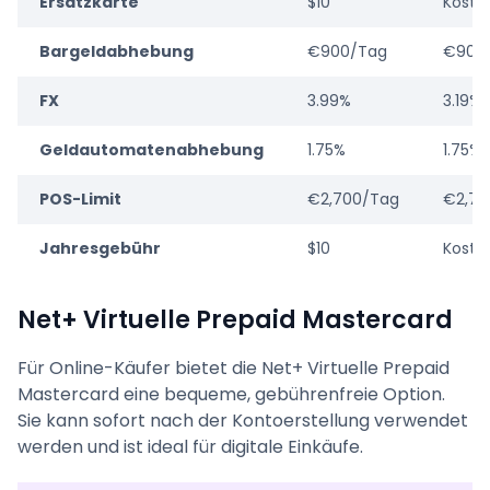
Ersatzkarte
$10
Koste
Bargeldabhebung
€900/Tag
€900
FX
3.99%
3.19%
Geldautomatenabhebung
1.75%
1.75%
POS-Limit
€2,700/Tag
€2,70
Jahresgebühr
$10
Koste
Net+ Virtuelle Prepaid Mastercard
Für Online-Käufer bietet die Net+ Virtuelle Prepaid
Mastercard eine bequeme, gebührenfreie Option.
Sie kann sofort nach der Kontoerstellung verwendet
werden und ist ideal für digitale Einkäufe.