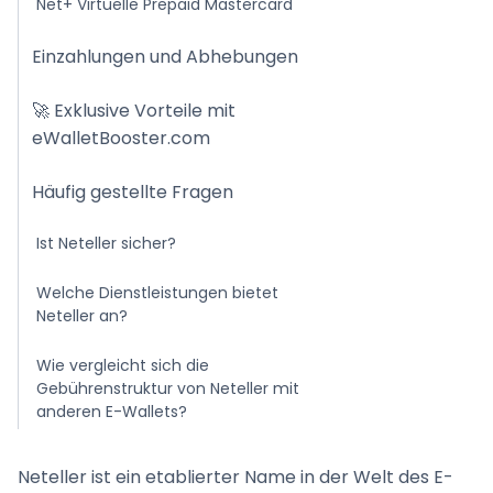
Net+ Virtuelle Prepaid Mastercard
Einzahlungen und Abhebungen
🚀 Exklusive Vorteile mit
eWalletBooster.com
Häufig gestellte Fragen
Ist Neteller sicher?
Welche Dienstleistungen bietet
Neteller an?
Wie vergleicht sich die
Gebührenstruktur von Neteller mit
anderen E-Wallets?
Wie bekomme ich eine Neteller Prepaid
Neteller ist ein etablierter Name in der Welt des E-
MasterCard?