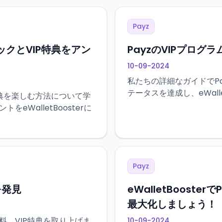
Payz
ュバックとVIP特典をアン
PayzのVIPプロ
10-09-2024
私たちの詳細なガイドでPa
テータスを達成し、eWall
特典を楽しむ方法について学
eWalletBoosterに
Payz
を発見
eWalletBoost
最大化しましょう！
料、VIP特典を取り上げま
10-09-2024