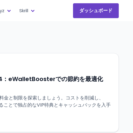
ダッシュボード
yz
Skrill
4：eWalletBoosterでの節約を最適化
yz料金と制限を探索しましょう。コストを削減し、
と接続することで独占的なVIP特典とキャッシュバックを入手
。