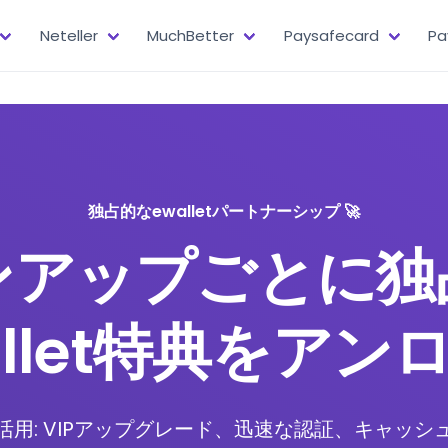
Neteller
MuchBetter
Paysafecard
Pa
独占的なewalletパートナーシップ 🚀
ンアップごとに独
allet特典をアン
用: VIPアップグレード、迅速な認証、キャッ