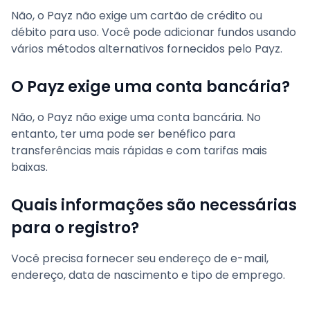
Não, o Payz não exige um cartão de crédito ou
débito para uso. Você pode adicionar fundos usando
vários métodos alternativos fornecidos pelo Payz.
O Payz exige uma conta bancária?
Não, o Payz não exige uma conta bancária. No
entanto, ter uma pode ser benéfico para
transferências mais rápidas e com tarifas mais
baixas.
Quais informações são necessárias
para o registro?
Você precisa fornecer seu endereço de e-mail,
endereço, data de nascimento e tipo de emprego.