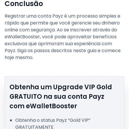
Conclusão
Registrar uma conta Payz é um processo simples e
rápido que permite que você gerencie seu dinheiro
online com segurança. Ao se inscrever através do
eWalletBooster, você pode aproveitar benefícios
exclusivos que aprimoram sua experiência com
Payz. Siga os passos descritos neste guia e comece
hoje mesmo.
Obtenha um Upgrade VIP Gold
GRATUITO na sua conta Payz
com eWalletBooster
Obtenha o status Payz “Gold VIP”
GRATUITAMENTE