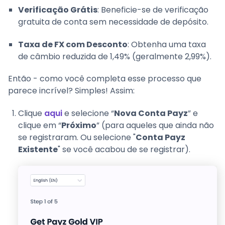
Verificação Grátis
: Beneficie-se de verificação
gratuita de conta sem necessidade de depósito.
Taxa de FX com Desconto
: Obtenha uma taxa
de câmbio reduzida de 1,49% (geralmente 2,99%).
Então - como você completa esse processo que
parece incrível? Simples! Assim:
Clique
aqui
e selecione “
Nova Conta Payz
” e
clique em “
Próximo
” (para aqueles que ainda não
se registraram. Ou selecione "
Conta Payz
Existente
" se você acabou de se registrar).