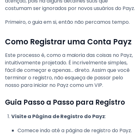
atenção, pois há alguns detalhes sutis que
costumam ser ignorados por novos usuários do Payz.
Primeiro, o guia em si, então não percamos tempo.
Como Registrar uma Conta Payz
Este processo é, como a maioria das coisas no Payz,
intuitivamente projetado. É incrivelmente simples,
fácil de começar e apenas... direto. Assim que você
terminar o registro, não esqueça de passar pelo
nosso para iniciar no Payz como um VIP.
Guia Passo a Passo para Registro
Visite a Página de Registro do Payz
:
Comece indo até a página de registro do Payz.