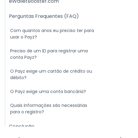
eWalletBooster.com
Perguntas Frequentes (FAQ)
Com quantos anos eu preciso ter para
usar o Payz?
Preciso de um ID para registrar uma
conta Payz?
O Payz exige um cartão de crédito ou
débito?
O Payz exige uma conta bancária?
Quais informações são necessárias
para o registro?
Conclusão