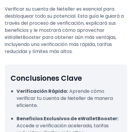
verificación de dirección?
Verificar su cuenta de Neteller es esencial para
Consejos generales de verificación
desbloquear todo su potencial. Esta guía le guiará a
través del proceso de verificación, explicará sus
Conclusión
beneficios y le mostrará cómo aprovechar
eWalletBooster para obtener aún más ventajas,
incluyendo una verificación más rápida, tarifas
reducidas y límites más altos.
Conclusiones Clave
Verificación Rápida:
Aprende cómo
verificar tu cuenta de Neteller de manera
eficiente.
Beneficios Exclusivos de eWalletBooster:
Accede a verificación acelerada, tarifas