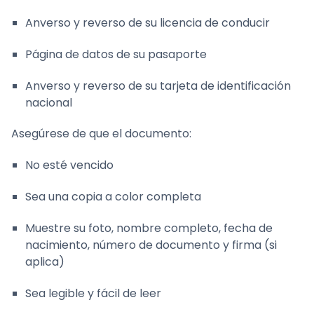
Anverso y reverso de su licencia de conducir
Página de datos de su pasaporte
Anverso y reverso de su tarjeta de identificación
nacional
Asegúrese de que el documento:
No esté vencido
Sea una copia a color completa
Muestre su foto, nombre completo, fecha de
nacimiento, número de documento y firma (si
aplica)
Sea legible y fácil de leer