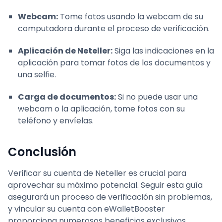
Webcam:
Tome fotos usando la webcam de su
computadora durante el proceso de verificación.
Aplicación de Neteller:
Siga las indicaciones en la
aplicación para tomar fotos de los documentos y
una selfie.
Carga de documentos:
Si no puede usar una
webcam o la aplicación, tome fotos con su
teléfono y envíelas.
Conclusión
Verificar su cuenta de Neteller es crucial para
aprovechar su máximo potencial. Seguir esta guía
asegurará un proceso de verificación sin problemas,
y vincular su cuenta con eWalletBooster
proporciona numerosos beneficios exclusivos,