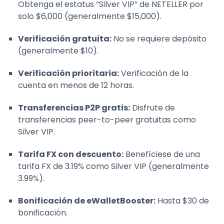
Obtenga el estatus “Silver VIP” de NETELLER por
solo $6,000 (generalmente $15,000).
Verificación gratuita:
No se requiere depósito
(generalmente $10).
Verificación prioritaria:
Verificación de la
cuenta en menos de 12 horas.
Transferencias P2P gratis:
Disfrute de
transferencias peer-to-peer gratuitas como
Silver VIP.
Tarifa FX con descuento:
Benefíciese de una
tarifa FX de 3.19% como Silver VIP (generalmente
3.99%).
Bonificación de eWalletBooster:
Hasta $30 de
bonificación.