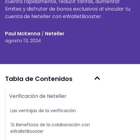
cuenta rápidamente, reducir tarifas, aumentar
límites y disfrutar de bonos exclusivos al vincular tu
cuenta de Neteller con eWalletBooster.
Paul McKenna
/
Neteller
agosto 13, 2024
Tabla de Contenidos
Verificación de Neteller
Las ventajas de la verificación
🚀 Beneficios de la colaboración con
eWalletBooster