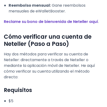
Reembolso mensual:
Gane reembolsos
mensuales de eWalletBooster.
Reclame su bono de bienvenida de Neteller aquí
.
Cómo verificar una cuenta de
Neteller (Paso a Paso)
Hay dos métodos para verificar su cuenta de
Neteller: directamente a través de Neteller o
mediante la aplicación móvil de Neteller. He aquí
cómo verificar su cuenta utilizando el método
directo:
Requisitos
$5