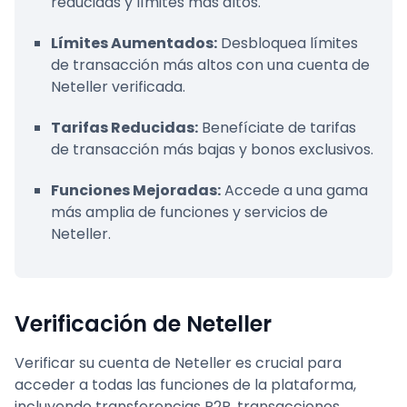
reducidas y límites más altos.
Límites Aumentados:
Desbloquea límites
de transacción más altos con una cuenta de
Neteller verificada.
Tarifas Reducidas:
Benefíciate de tarifas
de transacción más bajas y bonos exclusivos.
Funciones Mejoradas:
Accede a una gama
más amplia de funciones y servicios de
Neteller.
Verificación de Neteller
Verificar su cuenta de Neteller es crucial para
acceder a todas las funciones de la plataforma,
incluyendo transferencias P2P, transacciones