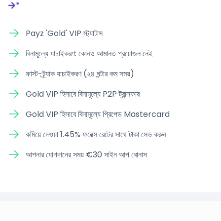
*
Payz 'Gold' VIP স্ট্যাটাস
বিনামূল্যে যাচাইকরণ: কোনও আমানত প্রয়োজন নেই
ফাস্ট-ট্র্যাক যাচাইকরণ (২৪ ঘন্টার কম সময়)
Gold VIP হিসাবে বিনামূল্যে P2P ট্রান্সফার
Gold VIP হিসাবে বিনামূল্যে প্রিপেড Mastercard
কমিয়ে দেওয়া 1.45% ফরেক্স রেটের সাথে টাকা সেভ করুন
আপনার যোগদানের সময় €30 সাইন আপ বোনাস