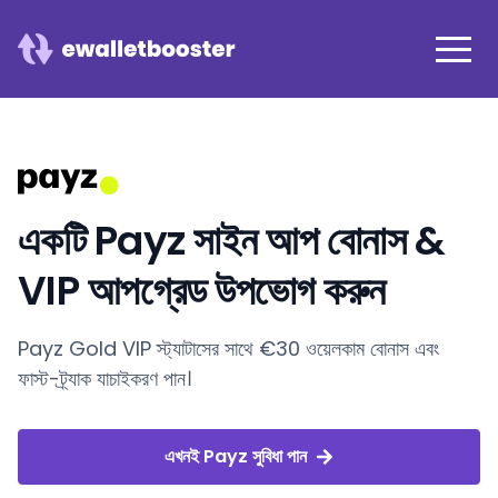
একটি Payz সাইন আপ বোনাস &
VIP আপগ্রেড উপভোগ করুন
Payz Gold VIP স্ট্যাটাসের সাথে €30 ওয়েলকাম বোনাস এবং
ফাস্ট-ট্র্যাক যাচাইকরণ পান।
এখনই Payz সুবিধা পান