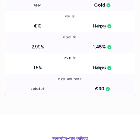
মানক
Gold
কার্ড ফি
€10
বিনামূল্যে
ফরেক্স ফি
2.99%
1.45%
P2P ফি
1.5%
বিনামূল্যে
সাইন আপ বোনাস
কোনো না
€30
সহজ সাইন-আপ প্রক্রিয়া