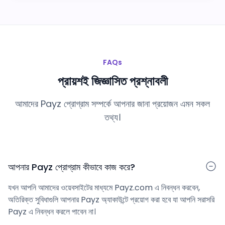
FAQs
প্রায়শই জিজ্ঞাসিত প্রশ্নাবলী
আমাদের Payz প্রোগ্রাম সম্পর্কে আপনার জানা প্রয়োজন এমন সকল
তথ্য।
আপনার Payz প্রোগ্রাম কীভাবে কাজ করে?
যখন আপনি আমাদের ওয়েবসাইটের মাধ্যমে Payz.com এ নিবন্ধন করবেন,
অতিরিক্ত সুবিধাগুলি আপনার Payz অ্যাকাউন্টে প্রয়োগ করা হবে যা আপনি সরাসরি
Payz এ নিবন্ধন করলে পাবেন না।