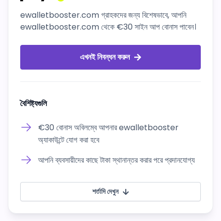
ewalletbooster.com গ্রাহকদের জন্য বিশেষভাবে, আপনি
ewalletbooster.com থেকে €30 সাইন আপ বোনাস পাবেন।
এখনই নিবন্ধন করুন
বৈশিষ্ট্যগুলি
€30 বোনাস অবিলম্বে আপনার ewalletbooster
অ্যাকাউন্টে যোগ করা হবে
আপনি ব্যবসায়ীদের কাছে টাকা স্থানান্তর করার পরে প্রদানযোগ্য
শর্তাদি দেখুন