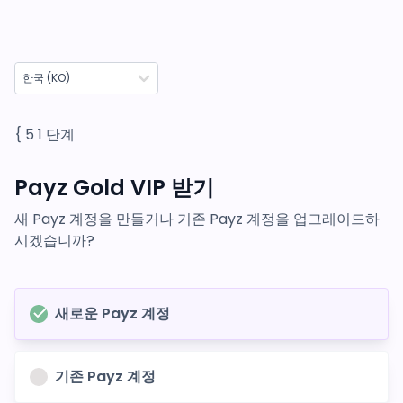
{ 5 1 단계
Payz Gold VIP 받기
새 Payz 계정을 만들거나 기존 Payz 계정을 업그레이드하
시겠습니까?
새로운 Payz 계정
기존 Payz 계정