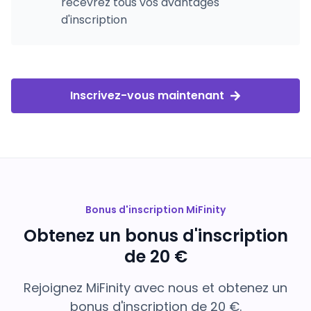
recevrez tous vos avantages
d'inscription
Inscrivez-vous maintenant
Bonus d'inscription MiFinity
Obtenez un bonus d'inscription
de 20 €
Rejoignez MiFinity avec nous et obtenez un
bonus d'inscription de 20 €.