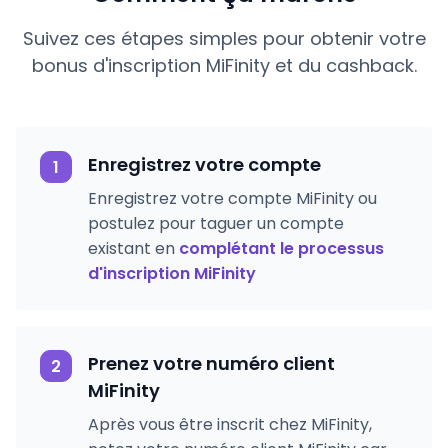
Suivez ces étapes simples pour obtenir votre
bonus d'inscription MiFinity et du cashback.
Enregistrez votre compte
1
Enregistrez votre compte MiFinity ou
postulez pour taguer un compte
existant en
complétant le processus
d'inscription MiFinity
Prenez votre numéro client
2
MiFinity
Après vous être inscrit chez MiFinity,