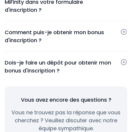
MiFinity dans votre formulaire
d'inscription ?
Comment puis-je obtenir mon bonus
d'inscription ?
Dois-je faire un dépôt pour obtenir mon
bonus d'inscription ?
Vous avez encore des questions ?
Vous ne trouvez pas la réponse que vous
cherchez ? Veuillez discuter avec notre
équipe sympathique.