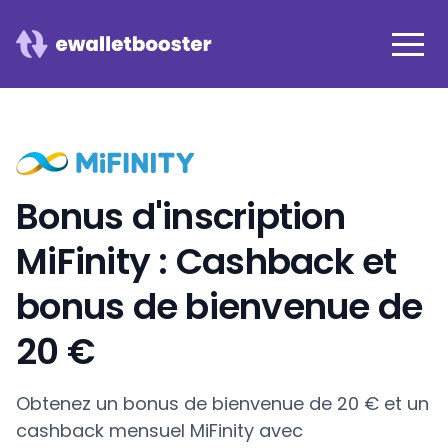
Bonus d'inscription
MiFinity : Cashback et
bonus de bienvenue de
20 €
Obtenez un bonus de bienvenue de 20 € et un
cashback mensuel MiFinity avec